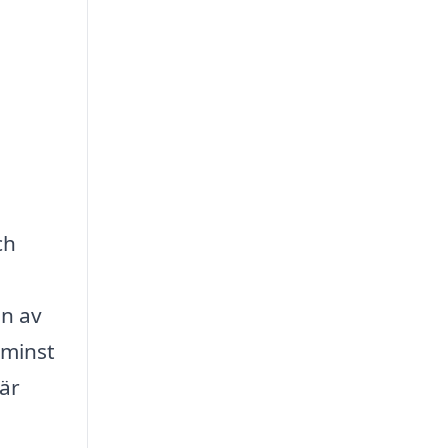
ch
En av
 minst
 är