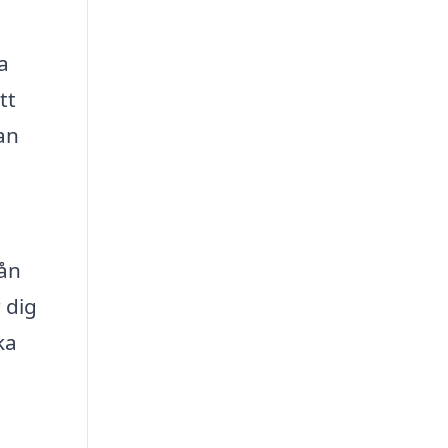
a
tt
kan
rån
 dig
ka