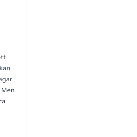
tt
 kan
vägar
. Men
ra