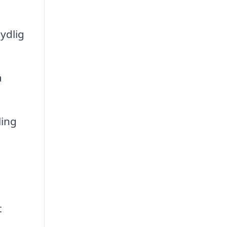
ydlig
å
ling
t