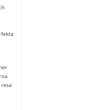
ch
rfekta
ner
oroa
n resa