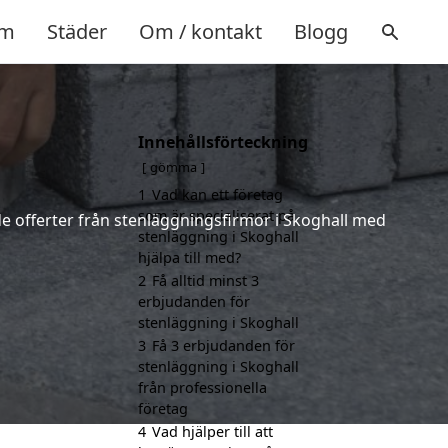
m
Städer
Om / kontakt
Blogg
Innehållsförteckning
gömma
1
Vad kan ett företag
som är specialiserat på
nde offerter från stenläggningsfirmor i Skoghall med
stenläggning i Skoghall
hjälpa till med?
2
Få alltid minst 3
erbjudanden för
stenläggning i Skoghall
3
Få 3 erbjudanden för
stenläggning i Skoghall
från professionella
företag
4
Vad hjälper till att