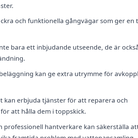
ster.
ckra och funktionella gångvägar som ger en t
nte bara ett inbjudande utseende, de är ocks
vändning.
beläggning kan ge extra utrymme för avkopp
 kan erbjuda tjänster för att reparera och
för att hålla dem i toppskick.
 professionell hantverkare kan säkerställa at
dvika framtida problem med vattenansamling.