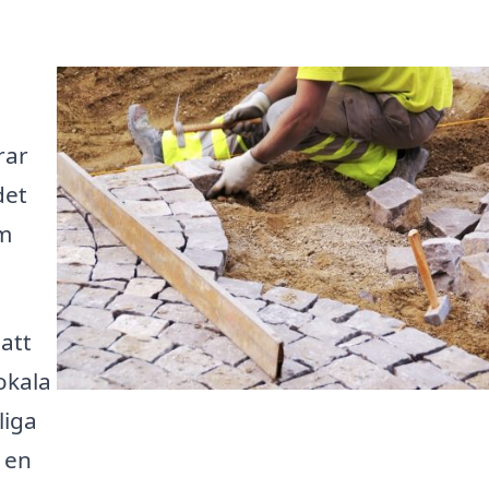
rar
det
om
 att
okala
liga
 en