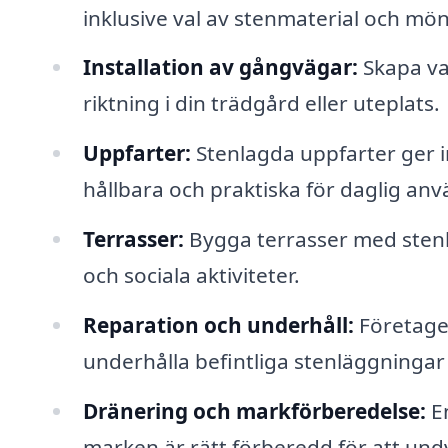
inklusive val av stenmaterial och mön
Installation av gångvägar:
Skapa va
riktning i din trädgård eller uteplats.
Uppfarter:
Stenlagda uppfarter ger i
hållbara och praktiska för daglig an
Terrasser:
Bygga terrasser med sten
och sociala aktiviteter.
Reparation och underhåll:
Företaget
underhålla befintliga stenläggningar 
Dränering och markförberedelse:
En
marken är rätt förberedd för att un