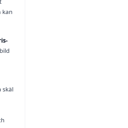
t
h kan
is-
bild
a skäl
ch