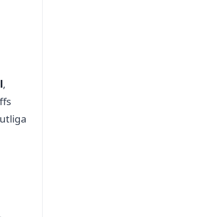
l
,
ffs
utliga