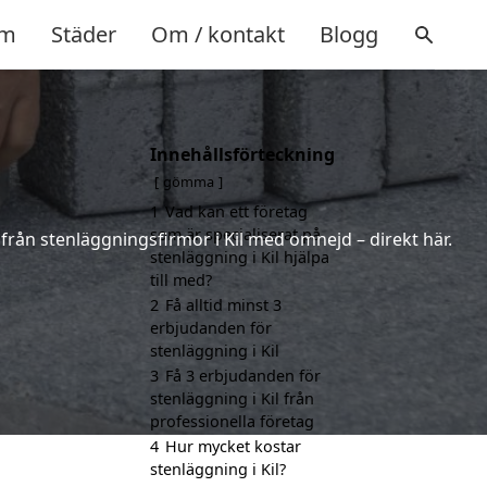
m
Städer
Om / kontakt
Blogg
Innehållsförteckning
gömma
1
Vad kan ett företag
som är specialiserat på
r från stenläggningsfirmor i Kil med omnejd – direkt här.
stenläggning i Kil hjälpa
till med?
2
Få alltid minst 3
erbjudanden för
stenläggning i Kil
3
Få 3 erbjudanden för
stenläggning i Kil från
professionella företag
4
Hur mycket kostar
stenläggning i Kil?