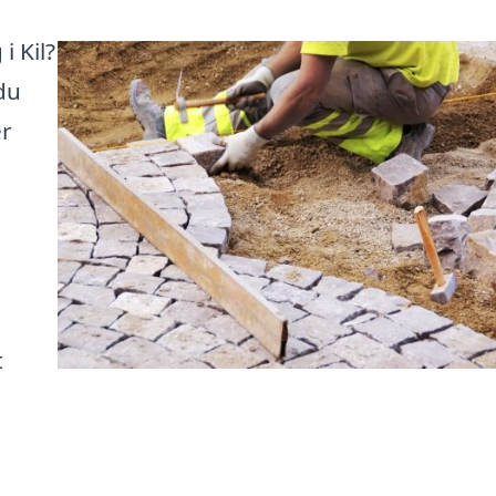
i Kil?
du
er
t