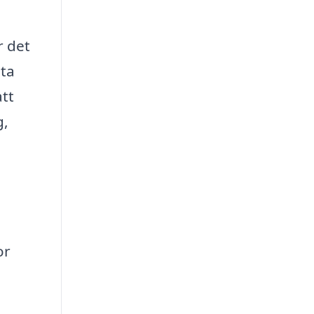
r det
sta
att
g,
or