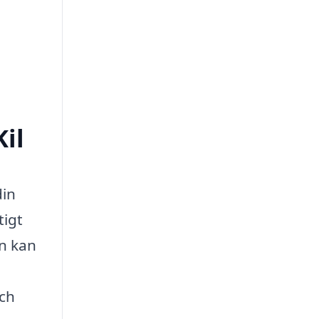
Kil
din
tigt
en kan
och