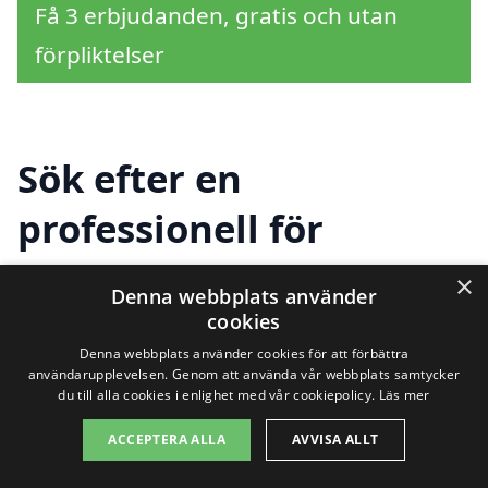
Få 3 erbjudanden, gratis och utan
förpliktelser
Sök efter en
professionell för
stenläggning i andra
×
Denna webbplats använder
städer nära Sunnemo
cookies
Denna webbplats använder cookies för att förbättra
användarupplevelsen. Genom att använda vår webbplats samtycker
du till alla cookies i enlighet med vår cookiepolicy.
Läs mer
Att hitta hjälp för
stenläggning i
ACCEPTERA ALLA
AVVISA ALLT
Sunnemo
behöver inte vara en utmaning.