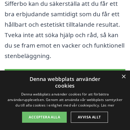
Sifferbo kan du säkerställa att du får ett
bra erbjudande samtidigt som du får ett
hållbart och estetiskt tilltalande resultat.
Tveka inte att söka hjälp och råd, så kan
du se fram emot en vacker och funktionell
stenbeläggning.
×
Få 3 erbjudanden, gratis och utan
Denna webbplats använder
cookies
förpliktelser
Denna webbplats använder cookies för att förbättra
användarupplevelsen. Genom att använda vår webbplats samtycker
du till alla cookies i enlighet med vår cookiepolicy.
Läs mer
Sök efter en
ACCEPTERA ALLA
AVVISA ALLT