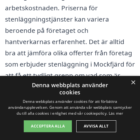
arbetskostnaden. Priserna för
stenläggningstjänster kan variera
beroende på företaget och
hantverkarnas erfarenhet. Det är alltid
bra att jämföra olika offerter från företag
som erbjuder stenläggning i Mockfjärd för
att få ett tydligt grepp om vad som är
×
Denna webbplats använder
rimligt att betala. Andra saker att tänka
cookies
på inkluderar:
Denna webbplats använder cookies för att förbättra
användarupplevelsen. Genom att använda vår webbplats samtycker
du till alla cookies i enlighet med vår cookiepolicy.
Läs mer
Projektets storlek:
Ju större område
ACCEPTERA ALLA
AVVISA ALLT
som ska beläggas, desto högre blir