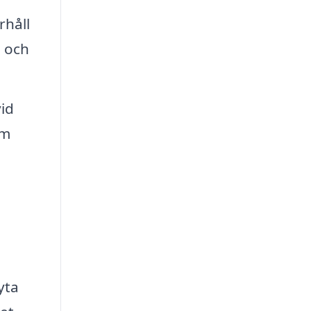
rhåll
g och
vid
om
yta