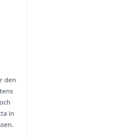
ör den
etens
 och
ta in
ssen.