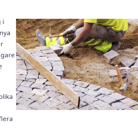
 i
rnya
er
ggare
e
olika
flera