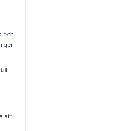
a och
ärger
ill
a att