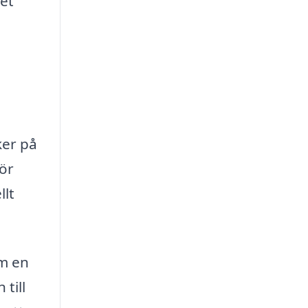
tet
ker på
gör
llt
om en
till