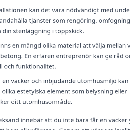
tallationen kan det vara nödvändigt med unde
llhandahålla tjänster som rengöring, omfognin
a din stenläggning i toppskick.
inns en mängd olika material att välja mellan 
h betong. En erfaren entreprenör kan ge råd 
l och funktionalitet.
a en vacker och inbjudande utomhusmiljö kan
a olika estetyiska element som belysning eller
tärker ditt utomhusområde.
Leksand innebär att du inte bara får en vacker 