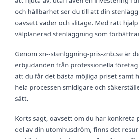
att njuta av, utan även en investering i 
och hållbarhet ser du till att din stenlä
oavsett väder och slitage. Med rätt hjälp
välplanerad stenläggning som förbättra
Genom xn--stenlggning-pris-znb.se är det
erbjudanden från professionella företag
att du får det bästa möjliga priset samt h
hela processen smidigare och säkerställer
sätt.
Korts sagt, oavsett om du har konkreta 
del av din utomhusdröm, finns det resurser