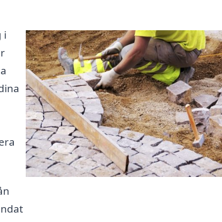
 i
r
ta
dina
lera
ån
undat