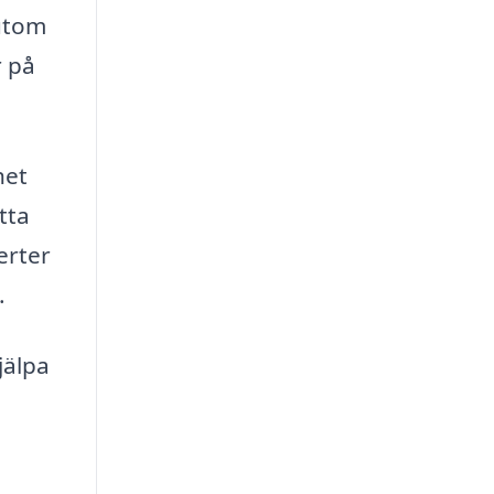
sutom
r på
het
tta
erter
.
jälpa