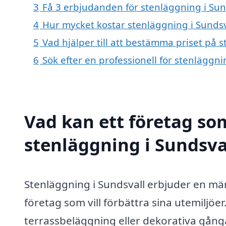
3
Få 3 erbjudanden för stenläggning i Sund
4
Hur mycket kostar stenläggning i Sundsv
5
Vad hjälper till att bestämma priset på 
6
Sök efter en professionell för stenläggn
Vad kan ett företag som
stenläggning i Sundsval
Stenläggning i Sundsvall erbjuder en mä
företag som vill förbättra sina utemiljöe
terrassbeläggning eller dekorativa gånga