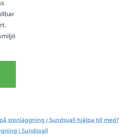
ss
llbar
et.
miljö
på stenläggning i Sundsvall hjälpa till med?
ggning i Sundsvall