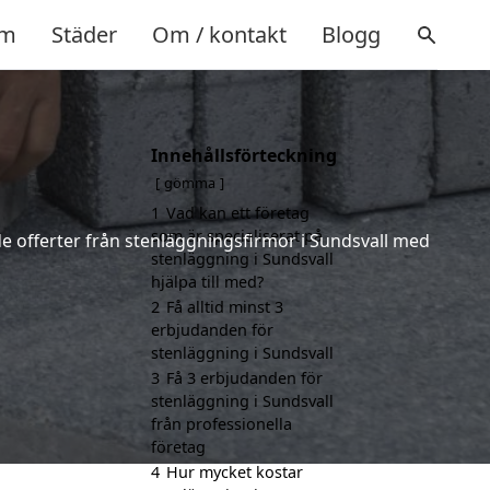
m
Städer
Om / kontakt
Blogg
Innehållsförteckning
gömma
1
Vad kan ett företag
som är specialiserat på
nde offerter från stenläggningsfirmor i Sundsvall med
stenläggning i Sundsvall
hjälpa till med?
2
Få alltid minst 3
erbjudanden för
stenläggning i Sundsvall
3
Få 3 erbjudanden för
stenläggning i Sundsvall
från professionella
företag
4
Hur mycket kostar