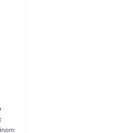
h
t
 inom