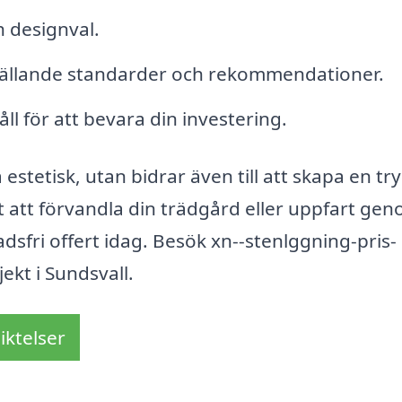
h designval.
t gällande standarder och rekommendationer.
 för att bevara din investering.
estetisk, utan bidrar även till att skapa en tr
ot att förvandla din trädgård eller uppfart ge
adsfri offert idag. Besök xn--stenlggning-pris-
ekt i Sundsvall.
iktelser