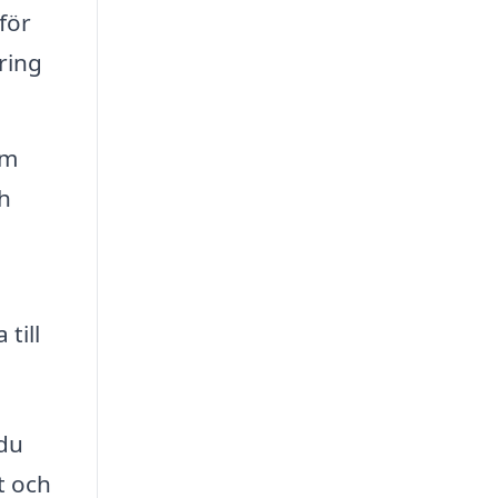
för
ring
om
h
till
 du
t och