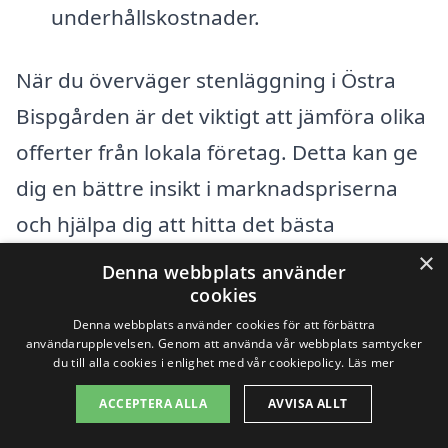
underhållskostnader.
När du överväger stenläggning i Östra
Bispgården är det viktigt att jämföra olika
offerter från lokala företag. Detta kan ge
dig en bättre insikt i marknadspriserna
och hjälpa dig att hitta det bästa
erbjudandet. Genom vår plattform kan du
×
Denna webbplats använder
enkelt begära flera offerter från erfarna
cookies
Denna webbplats använder cookies för att förbättra
stenläggare och få en kostnadsfri
användarupplevelsen. Genom att använda vår webbplats samtycker
du till alla cookies i enlighet med vår cookiepolicy.
Läs mer
värdering av ditt projekt. För att optimera
dina möjligheter, se till att beskriva ditt
ACCEPTERA ALLA
AVVISA ALLT
projekt i detalj, så att du får den mest