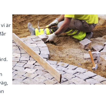
vi är
får
ård.
n
väg,
ån