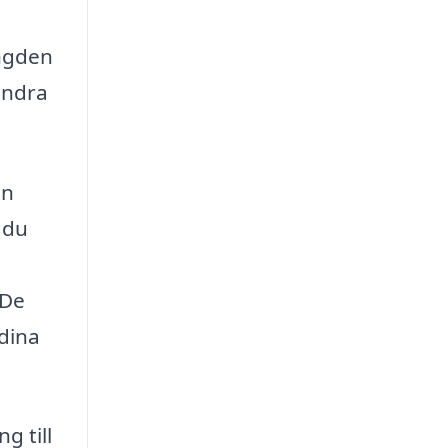
ängden
indra
en
r du
 De
 dina
g till