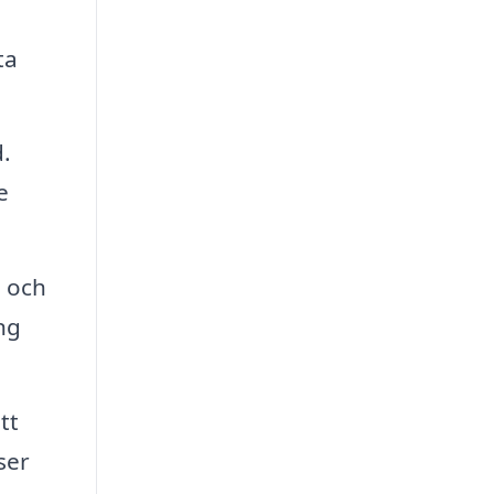
ta
d.
e
p och
ng
tt
ser