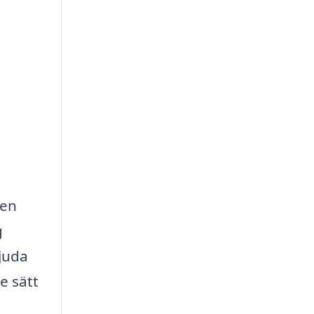
 en
g
bjuda
e sätt