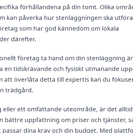
pecifika förhållandena på din tomt. Olika omr
som kan påverka hur stenläggningen ska utföra
t företag som har god kännedom om lokala
er därefter.
ionellt företag ta hand om din stenläggning ä
ra en tidskrävande och fysiskt utmanande upp
att överlåta detta till expertis kan du fokuse
in trädgård.
 eller ett omfattande uteområde, är det alltid
 en bättre uppfattning om priser och tjänster, 
t passar dina krav och din budget. Med platt