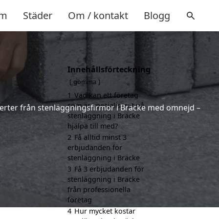
m
Städer
Om / kontakt
Blogg
Innehållsförteckning
gömma
1
Vad kan ett företag
som är specialiserat på
fferter från stenläggningsfirmor i Bräcke med omnejd –
stenläggning i Bräcke
hjälpa till med?
2
Få alltid minst 3
erbjudanden för
stenläggning i Bräcke
3
Få 3 erbjudanden för
stenläggning i Bräcke
från professionella
företag
4
Hur mycket kostar