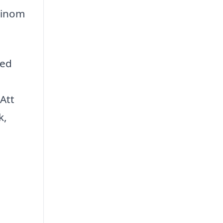
g inom
med
 Att
k,