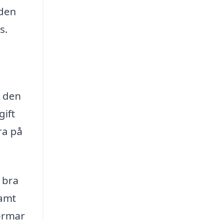
åden
s.
r den
gift
ra på
 bra
samt
formar