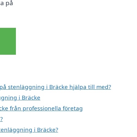
ra på
på stenläggning i Bräcke hjälpa till med?
ggning i Bräcke
ke från professionella företag
?
stenläggning i Bräcke?