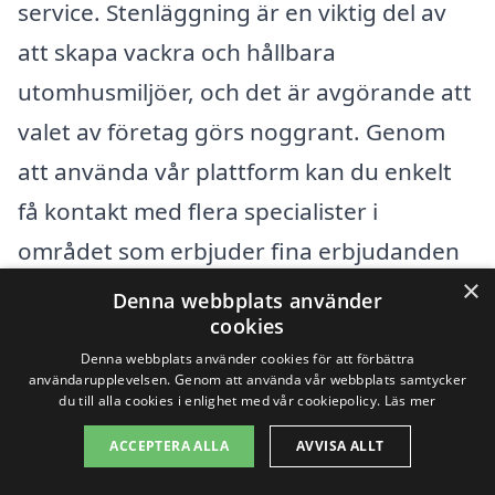
service. Stenläggning är en viktig del av
att skapa vackra och hållbara
utomhusmiljöer, och det är avgörande att
valet av företag görs noggrant. Genom
att använda vår plattform kan du enkelt
få kontakt med flera specialister i
området som erbjuder fina erbjudanden
×
för stenläggning.
Denna webbplats använder
cookies
Några av de städer som ligger i närheten
Denna webbplats använder cookies för att förbättra
användarupplevelsen. Genom att använda vår webbplats samtycker
av Lövånger, där du också kan hitta
du till alla cookies i enlighet med vår cookiepolicy.
Läs mer
skickliga stenläggare, inkluderar:
ACCEPTERA ALLA
AVVISA ALLT