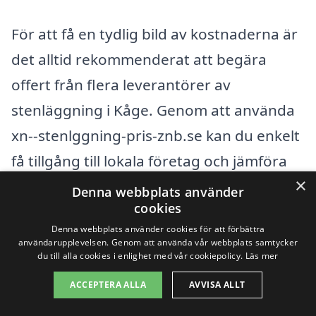
För att få en tydlig bild av kostnaderna är
det alltid rekommenderat att begära
offert från flera leverantörer av
stenläggning i Kåge. Genom att använda
xn--stenlggning-pris-znb.se kan du enkelt
få tillgång till lokala företag och jämföra
×
deras priser och tjänster. Kom ihåg att det
Denna webbplats använder
cookies
billigaste alternativet inte alltid är det
Denna webbplats använder cookies för att förbättra
bästa; kvalitet och hållbarhet bör
användarupplevelsen. Genom att använda vår webbplats samtycker
du till alla cookies i enlighet med vår cookiepolicy.
Läs mer
prioriteras för en långvarig lösning.
Oavsett om du planerar en uppfart, en
ACCEPTERA ALLA
AVVISA ALLT
terrass eller en gångstig, är det viktigt att