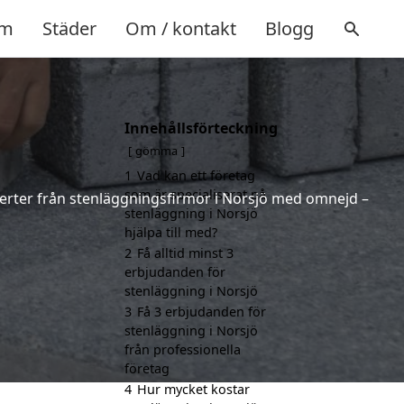
m
Städer
Om / kontakt
Blogg
Innehållsförteckning
gömma
1
Vad kan ett företag
som är specialiserat på
fferter från stenläggningsfirmor i Norsjö med omnejd –
stenläggning i Norsjö
hjälpa till med?
2
Få alltid minst 3
erbjudanden för
stenläggning i Norsjö
3
Få 3 erbjudanden för
stenläggning i Norsjö
från professionella
företag
4
Hur mycket kostar