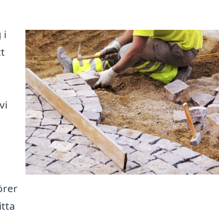
 i
tt
vi
örer
itta