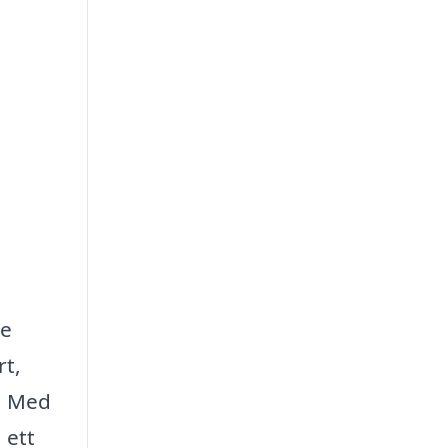
re
rt,
r. Med
 ett