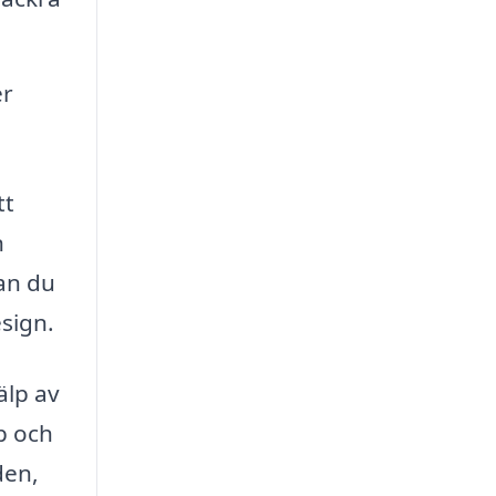
er
tt
n
kan du
sign.
älp av
p och
den,