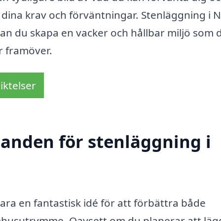
er dina krav och förväntningar. Stenläggning i 
kan du skapa en vacker och hållbar miljö som 
r framöver.
iktelser
danden för stenläggning i
ra en fantastisk idé för att förbättra både
tomhusutrymme. Oavsett om du planerar att läg