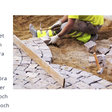
et
n
ra
öra
er
 och
t och