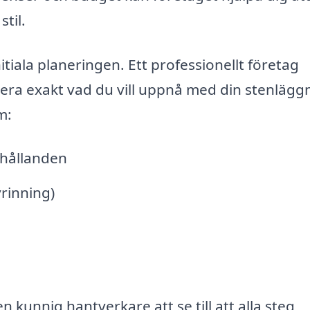
til.
itiala planeringen. Ett professionellt företag
era exakt vad du vill uppnå med din stenlägg
m:
rhållanden
vrinning)
unnig hantverkare att se till att alla steg