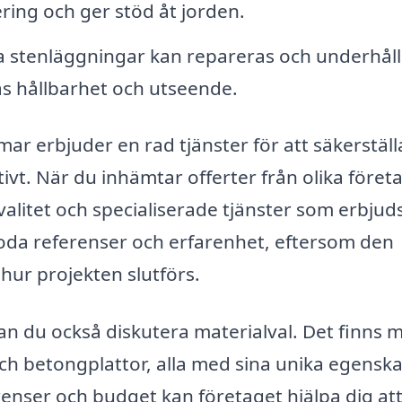
ring och ger stöd åt jorden.
a stenläggningar kan repareras och underhåll
ras hållbarhet och utseende.
ar erbjuder en rad tjänster för att säkerställ
ivt. När du inhämtar offerter från olika företa
valitet och specialiserade tjänster som erbjud
goda referenser och erfarenhet, eftersom den
ur projekten slutförs.
an du också diskutera materialval. Det finns
och betongplattor, alla med sina unika egensk
nser och budget kan företaget hjälpa dig att