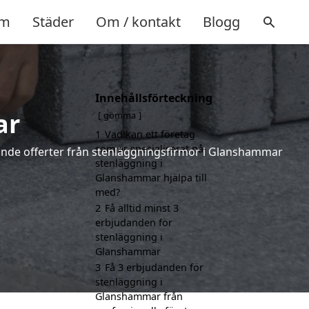
m
Städer
Om / kontakt
Blogg
Innehållsförteckning
ar
gömma
1
Vad kan ett företag
som är specialiserat på
ndande offerter från stenläggningsfirmor i Glanshammar
stenläggning i
Glanshammar hjälpa till
med?
2
Få alltid minst 3
erbjudanden för
stenläggning i
Glanshammar
3
Få 3 erbjudanden för
stenläggning i
Glanshammar från