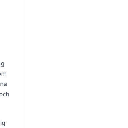
ag
nom
ina
 och
ig