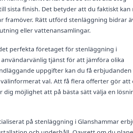
l sista finish. Det betyder att du faktiskt kan
år framöver. Rätt utförd stenläggning bidrar 
lutning eller vattenansamlingar.
 det perfekta företaget för stenläggning i
nvändarvänlig tjänst för att jämföra olika
undläggande uppgifter kan du få erbjudanden
älinformerat val. Att få flera offerter gör att
r dig möjlighet att på bästa sätt välja en lösni
cialiserat på stenläggning i Glanshammar erb
installation och underhåll. Oavsett om du plan