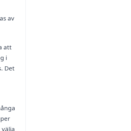
as av
a att
g i
s. Det
 många
aper
 välja