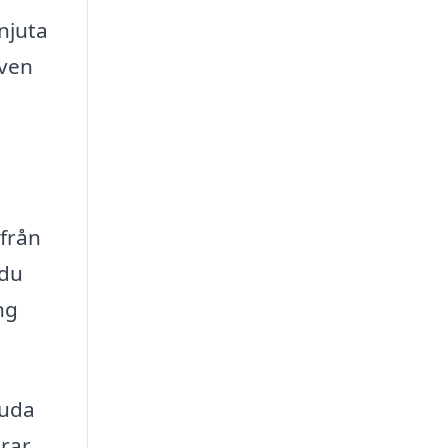
 njuta
även
 från
 du
ng
juda
erar