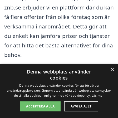
znb.se erbjuder vi en plattform där du kan
få flera offerter från olika företag som är
verksamma i närområdet. Detta gör att
du enkelt kan jämföra priser och tjänster
för att hitta det bästa alternativet för dina
behov.
×
När du letar efter stenläggning kan det
Denna webbplats använder
cookies
vara bra att också överväga företag i
Denna webbplats använder cookies för att förbättra
omkringliggande städer för att få en
användarupplevelsen. Genom att använda vår webbplats samtycker
du till alla cookies i enlighet med vår cookiepolicy.
Läs mer
bredare vy över vad som erbjuds. Här är
ACCEPTERA ALLA
AVVISA ALLT
några städer nära Degerfors där du kan