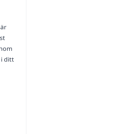
 är
st
enom
 ditt