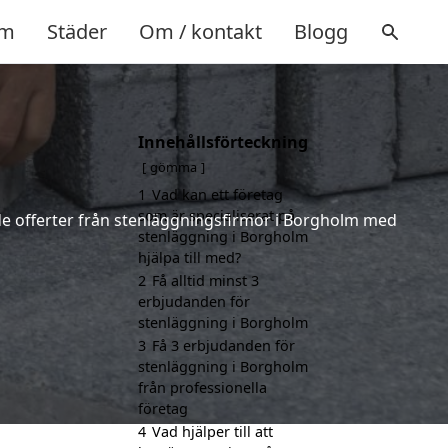
m
Städer
Om / kontakt
Blogg
Innehållsförteckning
gömma
1
Vad kan ett företag
som är specialiserat på
nde offerter från stenläggningsfirmor i Borgholm med
stenläggning i Borgholm
hjälpa till med?
2
Få alltid minst 3
erbjudanden för
stenläggning i Borgholm
3
Få 3 erbjudanden för
stenläggning i Borgholm
från professionella
företag
4
Vad hjälper till att