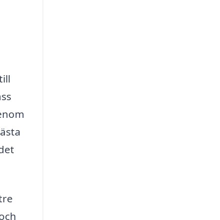
ill
ass
Genom
bästa
det
tre
 och