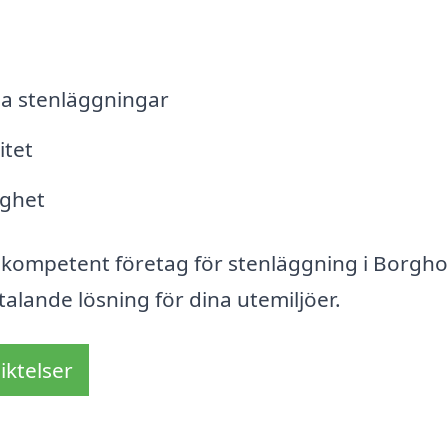
ga stenläggningar
itet
ighet
tt kompetent företag för stenläggning i Borgh
talande lösning för dina utemiljöer.
iktelser