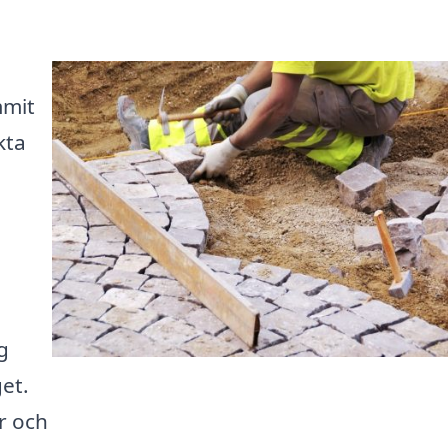
mmit
kta
g
et.
r och