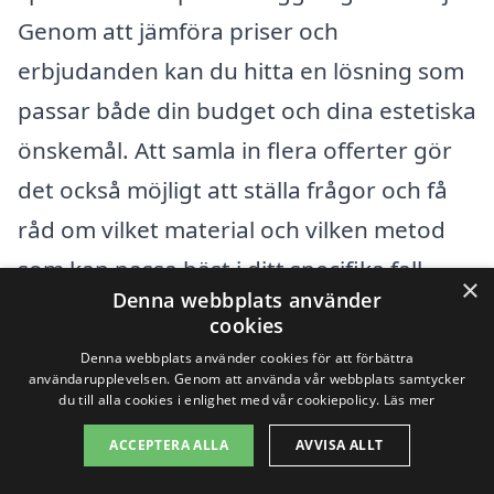
Genom att jämföra priser och
erbjudanden kan du hitta en lösning som
passar både din budget och dina estetiska
önskemål. Att samla in flera offerter gör
det också möjligt att ställa frågor och få
råd om vilket material och vilken metod
som kan passa bäst i ditt specifika fall.
×
Denna webbplats använder
Tveka inte att använda vår plattform för
cookies
att få i kontakt med pålitliga lokala
Denna webbplats använder cookies för att förbättra
användarupplevelsen. Genom att använda vår webbplats samtycker
företag för stenläggning och få ditt
du till alla cookies i enlighet med vår cookiepolicy.
Läs mer
projekt startat på rätt spår.
ACCEPTERA ALLA
AVVISA ALLT