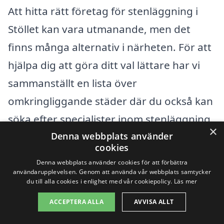
Att hitta rätt företag för stenläggning i
Stöllet kan vara utmanande, men det
finns många alternativ i närheten. För att
hjälpa dig att göra ditt val lättare har vi
sammanställt en lista över
omkringliggande städer där du också kan
söka efter specialister inom stenläggning.
×
Några av dessa städer inkluderar:
Denna webbplats använder
cookies
Denna webbplats använder cookies för att förbättra
Torsby
användarupplevelsen. Genom att använda vår webbplats samtycker
du till alla cookies i enlighet med vår cookiepolicy.
Läs mer
Sysslebäck
ACCEPTERA ALLA
AVVISA ALLT
Likenäs