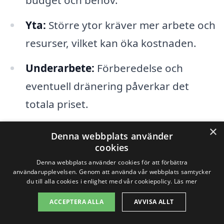
budget och behov.
Yta:
Större ytor kräver mer arbete och
resurser, vilket kan öka kostnaden.
Underarbete:
Förberedelse och
eventuell dränering påverkar det
totala priset.
Arbetskostnad:
Priserna kan variera
×
Denna webbplats använder
mellan olika entreprenörer, så det
cookies
lönar sig att jämföra flera
Denna webbplats använder cookies för att förbättra
användarupplevelsen. Genom att använda vår webbplats samtycker
erbjudanden.
du till alla cookies i enlighet med vår cookiepolicy.
Läs mer
ACCEPTERA ALLA
AVVISA ALLT
För att få den bästa möjliga lösningen för