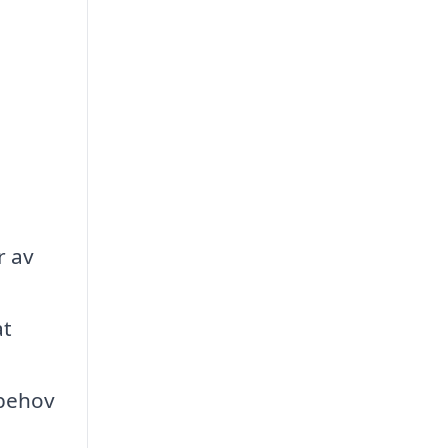
r av
at
 behov