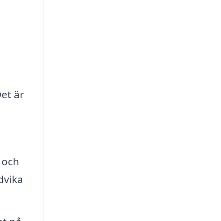
et är
 och
dvika