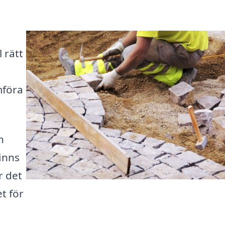
 rätt
mföra
n
finns
r det
et för