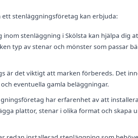
m ett stenläggningsföretag kan erbjuda:
 inom stenläggning i Skölsta kan hjälpa dig at
ilken typ av stenar och mönster som passar bä
s är det viktigt att marken förbereds. Det in
 och eventuella gamla beläggningar.
gningsföretag har erfarenhet av att installera
lägga plattor, stenar i olika format och skapa 
r redan installerad stenläggning som behöv