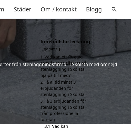
m
Städer
Om / kontakt
Blogg
Innehållsförteckning
gömma
1
Vad kan ett företag
som är specialiserat på
fferter från stenläggningsfirmor i Skölsta med omnejd –
stenläggning i Skölsta
hjälpa till med?
2
Få alltid minst 3
erbjudanden för
stenläggning i Skölsta
3
Få 3 erbjudanden för
stenläggning i Skölsta
från professionella
företag
3.1
Vad kan