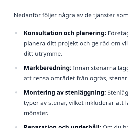
Nedanför följer några av de tjänster so
Konsultation och planering:
Företag
planera ditt projekt och ge råd om v
ditt utrymme.
Markberedning:
Innan stenarna lägg
att rensa området från ogräs, stenar
Montering av stenläggning:
Stenläg
typer av stenar, vilket inkluderar att 
mönster.
Reparation och underhåll:
Om du ha