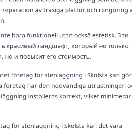
 reparation av trasiga plattor och rengöring 
n.
nte bara funktionell utan också estetisk. Эти
ть красивый ландшафт, который не только
 но и повысит его стоимость.
rfaret företag för stenläggning i Skölsta kan gö
essa företag har den nödvändiga utrustningen 
nläggning installeras korrekt, vilket minimerar
retag för stenläggning i Skölsta kan det vara