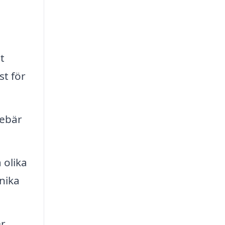
t
st för
nebär
 olika
unika
er