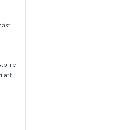
-
bäst
större
m att