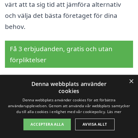
värt att ta sig tid att jämföra alternativ
och välja det bästa företaget för dina
behov.
Få 3 erbjudanden, gratis och utan
förpliktelser
×
Denna webbplats använder
cookies
Sök efter en
Denna webbplats använder cookies för att förbättra
professionell för
användarupplevelsen. Genom att använda vår webbplats samtycker
du till alla cookies i enlighet med vår cookiepolicy.
Läs mer
stenläggning i andra
ACCEPTERA ALLA
AVVISA ALLT
städer nära Örsundsbro