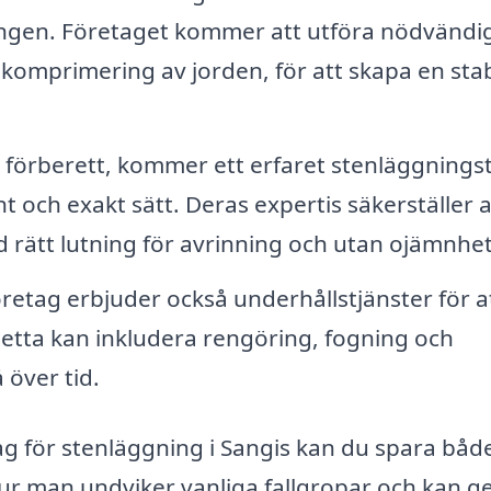
ningen. Företaget kommer att utföra nödvändi
komprimering av jorden, för att skapa en stab
r förberett, kommer ett erfaret stenläggning
t och exakt sätt. Deras expertis säkerställer a
d rätt lutning för avrinning och utan ojämnhet
etag erbjuder också underhållstjänster för a
 Detta kan inkludera rengöring, fogning och
över tid.
ag för stenläggning i Sangis kan du spara både
ur man undviker vanliga fallgropar och kan ge