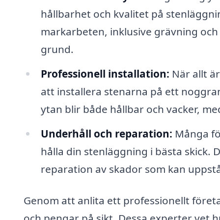
hållbarhet och kvalitet på stenlägg
markarbeten, inklusive grävning och 
grund.
Professionell installation:
När allt ä
att installera stenarna på ett noggran
ytan blir både hållbar och vacker, me
Underhåll och reparation:
Många för
hålla din stenläggning i bästa skick.
reparation av skador som kan uppstå 
Genom att anlita ett professionellt föret
och pengar på sikt. Dessa experter vet h