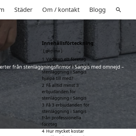
m
Städer
Om / kontakt
Blogg
Innehållsförteckning
gömma
1
Vad kan ett företag
som är specialiserat på
fferter från stenläggningsfirmor i Sangis med omnejd –
stenläggning i Sangis
hjälpa till med?
2
Få alltid minst 3
erbjudanden för
stenläggning i Sangis
3
Få 3 erbjudanden för
stenläggning i Sangis
från professionella
företag
4
Hur mycket kostar