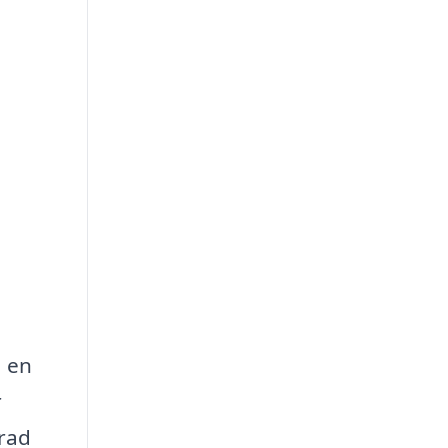
å en
r
 rad