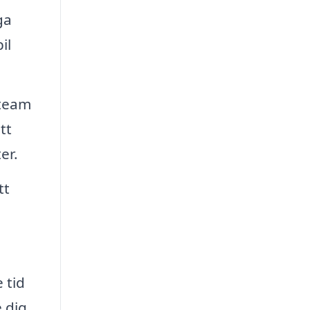
ga
il
steam
tt
er.
tt
 tid
 dig