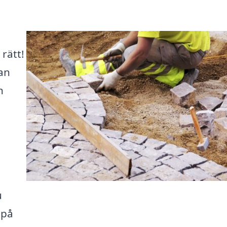
rätt!
kan
h
d
u
 på