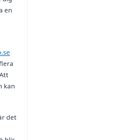
a en
b.se
flera
Att
h kan
är det
 blir