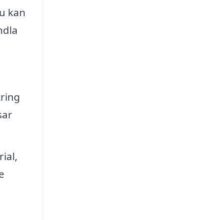
du kan
ndla
kring
sar
ial,
e