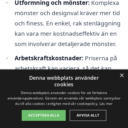
Utformning och mönster:
Komplexa
mönster och designval kräver mer tid
och finess. En enkel, rak stenläggning
kan vara mer kostnadseffektiv än en
som involverar detaljerade mönster.
Arbetskraftskostnader:
Priserna på
arbetskraft kan variera, så det kan
×
Denna webbplats använder
löna sig att jämföra olika företag och
cookies
deras erbjudanden för
stenläggning i
Denna webbplats använder cookies för att förbättra
Överkalix
. Se till att få flera offerter
användarupplevelsen. Genom att använda vår webbplats samtycker
du till alla cookies i enlighet med vår cookiepolicy.
Läs mer
för att få en bättre uppfattning om
ACCEPTERA ALLA
AVVISA ALLT
vad som är rimligt.