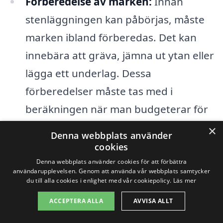
Förberedelse av marken:
Innan
stenläggningen kan påbörjas, måste
marken ibland förberedas. Det kan
innebära att gräva, jämna ut ytan eller
lägga ett underlag. Dessa
förberedelser måste tas med i
beräkningen när man budgeterar för
stenläggning.
×
Denna webbplats använder
cookies
Arbetskostnad:
Kostnaden för
Denna webbplats använder cookies för att förbättra
arbetet varierar beroende på
användarupplevelsen. Genom att använda vår webbplats samtycker
du till alla cookies i enlighet med vår cookiepolicy.
Läs mer
företaget och handverkarens
ACCEPTERA ALLA
AVVISA ALLT
erfarenhet. Det kan vara bra att