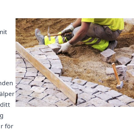
mit
anden
jälper
ditt
gg
r för