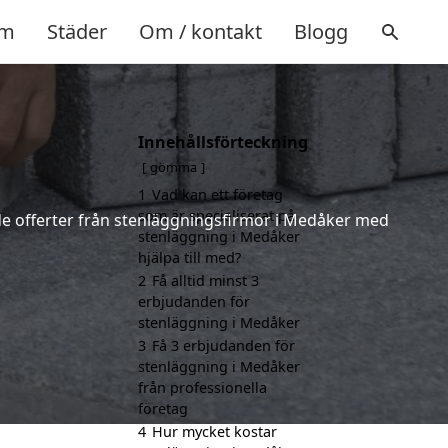
m
Städer
Om / kontakt
Blogg
Innehållsförteckning
gömma
1
Vad kan ett företag
som är specialiserat på
nde offerter från stenläggningsfirmor i Medåker med
stenläggning i Medåker
hjälpa till med?
2
Få alltid minst 3
erbjudanden för
stenläggning i Medåker
3
Få 3 erbjudanden för
stenläggning i Medåker
från professionella
företag
4
Hur mycket kostar