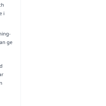
ch
 i
ning-
kan ge
ed
ar
in