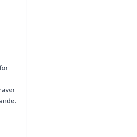
för
kräver
lande.