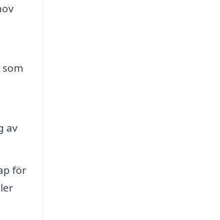
hov
l som
g av
ap för
ler