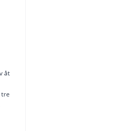
v åt
 tre
t