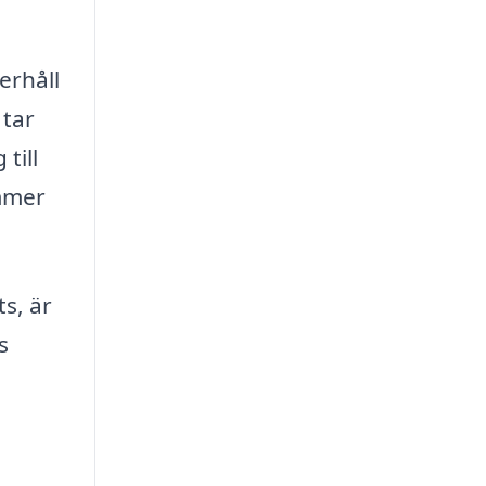
erhåll
 tar
 till
ommer
ts, är
s