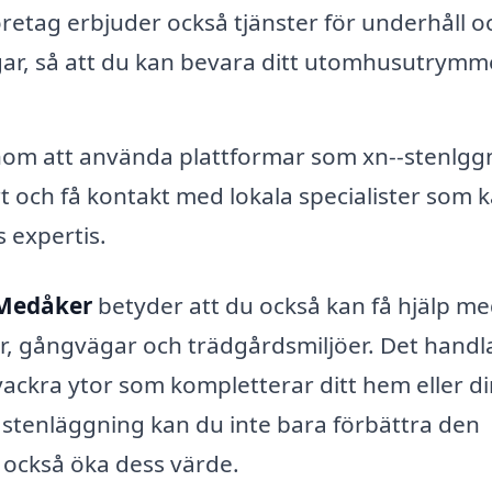
etag erbjuder också tjänster för underhåll o
gar, så att du kan bevara ditt utomhusutrymme
m att använda plattformar som xn--stenlgg
t och få kontakt med lokala specialister som 
 expertis.
 Medåker
betyder att du också kan få hjälp m
er, gångvägar och trädgårdsmiljöer. Det handl
vackra ytor som kompletterar ditt hem eller d
tenläggning kan du inte bara förbättra den
n också öka dess värde.