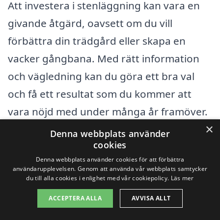
Att investera i stenläggning kan vara en
givande åtgärd, oavsett om du vill
förbättra din trädgård eller skapa en
vacker gångbana. Med rätt information
och vägledning kan du göra ett bra val
och få ett resultat som du kommer att
vara nöjd med under många år framöver.
×
Denna webbplats använder
cookies
Få 3 erbjudanden, gratis och utan
Denna webbplats använder cookies för att förbättra
förpliktelser
användarupplevelsen. Genom att använda vår webbplats samtycker
du till alla cookies i enlighet med vår cookiepolicy.
Läs mer
ACCEPTERA ALLA
AVVISA ALLT
Sök efter en