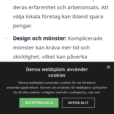
deras erfarenhet och arbetsinsats. Att
välja lokala företag kan ibland spara
pengar.
Design och mönster:
Komplicerade
mönster kan kräva mer tid och
skicklighet, vilket kan påverka
totalkostnaden. En enkel design är
×
Denna webbplats använder
oftast mer prisvärd.
cookies
Denna webbplats använder cookies för att förbättra
användarupplevelsen. Genom att använda vår webbplats samtycker
När du letar efter
stenläggning i
du till alla cookies i enlighet med vår cookiepolicy.
Läs mer
Marielund
är det en bra idé att få flera
ACCEPTERA ALLA
AVVISA ALLT
offerter från olika företag för att jämföra