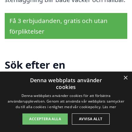
Få 3 erbjudanden, gratis och utan
förpliktelser
Sök efter en
professionell för
×
Denna webbplats använder
cookies
stenläggning i andra
Denna webbplats använder cookies för att förbättra
städer nära Lilla Edet
användarupplevelsen. Genom att använda vår webbplats samtycker
du till alla cookies i enlighet med vår cookiepolicy.
Läs mer
ACCEPTERA ALLA
AVVISA ALLT
Att hitta rätt firma för
stenläggning i Lilla