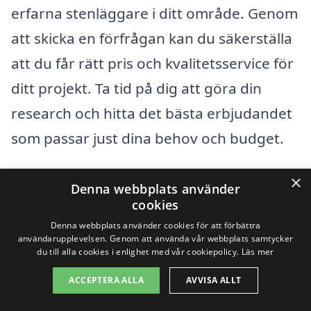
erfarna stenläggare i ditt område. Genom
att skicka en förfrågan kan du säkerställa
att du får rätt pris och kvalitetsservice för
ditt projekt. Ta tid på dig att göra din
research och hitta det bästa erbjudandet
som passar just dina behov och budget.
×
Att anlita en expert för stenläggning ger
Denna webbplats använder
cookies
dig trygghet och säkerhet i att arbetet
Denna webbplats använder cookies för att förbättra
utförs på rätt sätt, vilket är en investering
användarupplevelsen. Genom att använda vår webbplats samtycker
du till alla cookies i enlighet med vår cookiepolicy.
Läs mer
i ditt hem eller din fastighet. Tänk på att
kvalitet ofta är värt att betala för, så välj
ACCEPTERA ALLA
AVVISA ALLT
en stenläggare som har goda referenser