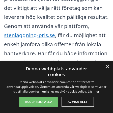
det viktigt att välja rätt företag som kan
leverera hög kvalitet och pålitliga resultat.
Genom att använda vår plattform,
stenläggning-pris.se
, får du möjlighet att
enkelt jämföra olika offerter från lokala
hantverkare. Här får du både information
om stenläggning och kan snabbt ta del av
×
Denna webbplats använder
de mest konkurrenskraftiga priserna.
cookies
Denna webbplats använder cookies för att förbättra
När du överväger stenläggning är det bra
användarupplevelsen. Genom att använda vår webbplats samtycker
du till alla cookies i enlighet med vår cookiepolicy.
Läs mer
att veta att det finns flera alternativ och
ACCEPTERA ALLA
AVVISA ALLT
faktorer att tänka på. Här är några av