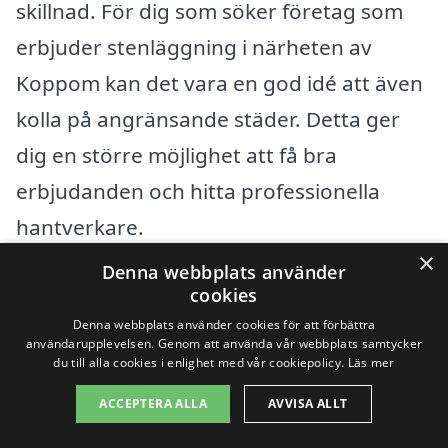
skillnad. För dig som söker företag som
erbjuder stenläggning i närheten av
Koppom kan det vara en god idé att även
kolla på angränsande städer. Detta ger
dig en större möjlighet att få bra
erbjudanden och hitta professionella
hantverkare.
×
Denna webbplats använder
Det finns flera städer i närheten av
cookies
Koppom som kan erbjuda kvalificerade
Denna webbplats använder cookies för att förbättra
användarupplevelsen. Genom att använda vår webbplats samtycker
entreprenörer för stenläggning. Här är
du till alla cookies i enlighet med vår cookiepolicy.
Läs mer
några exempel:
ACCEPTERA ALLA
AVVISA ALLT