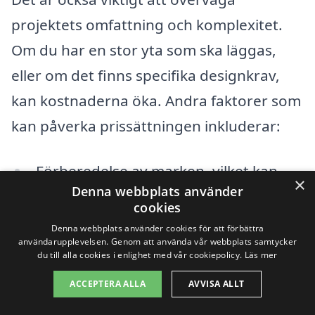
projektets omfattning och komplexitet.
Om du har en stor yta som ska läggas,
eller om det finns specifika designkrav,
kan kostnaderna öka. Andra faktorer som
kan påverka prissättningen inkluderar:
Förberedelse av marken, vilket kan
×
Denna webbplats använder
kräva schaktning och planering.
cookies
Eventuella extra funktioner, som
Denna webbplats använder cookies för att förbättra
användarupplevelsen. Genom att använda vår webbplats samtycker
trappor, kantsten eller inläggningar.
du till alla cookies i enlighet med vår cookiepolicy.
Läs mer
ACCEPTERA ALLA
AVVISA ALLT
Transportkostnader för leverans av