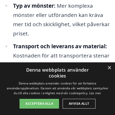
Typ av mönster:
Mer komplexa
mönster eller utföranden kan kräva
mer tid och skicklighet, vilket påverkar
priset.
Transport och leverans av material:
Kostnaden för att transportera stenar
till Hishult kan variera beroende på
×
Denna webbplats använder
avstånd.
cookies
Denna webbplats använder cookies för att förbättra
Konsultation och design:
Att anlita
användarupplevelsen. Genom att använda vår webbplats samtycker
du till alla cookies i enlighet med vår cookiepolicy.
Läs mer
yrkespersoner för att planera och
ACCEPTERA ALLA
AVVISA ALLT
designa ditt stenläggningsprojekt
innebär extra kostnader men kan leda