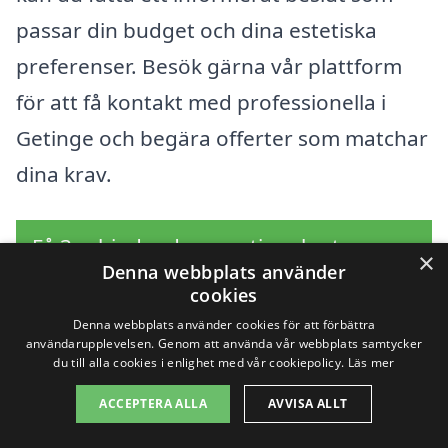
passar din budget och dina estetiska
preferenser. Besök gärna vår plattform
för att få kontakt med professionella i
Getinge och begära offerter som matchar
dina krav.
Få 3 erbjudanden, gratis och utan
×
Denna webbplats använder
förpliktelser
cookies
Denna webbplats använder cookies för att förbättra
användarupplevelsen. Genom att använda vår webbplats samtycker
du till alla cookies i enlighet med vår cookiepolicy.
Läs mer
Sök efter en
ACCEPTERA ALLA
AVVISA ALLT
professionell för