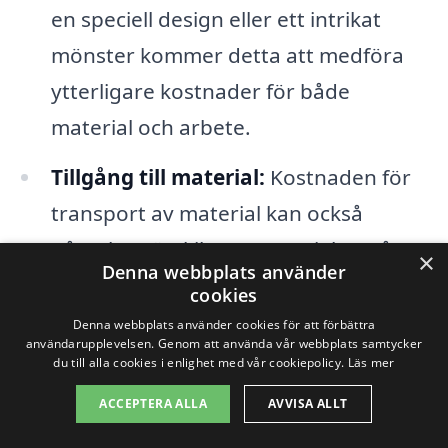
en speciell design eller ett intrikat
mönster kommer detta att medföra
ytterligare kostnader för både
material och arbete.
Tillgång till material:
Kostnaden för
transport av material kan också
påverka, särskilt om materialet måste
×
Denna webbplats använder
fraktas från en annan plats.
cookies
Denna webbplats använder cookies för att förbättra
När du planerar din stenläggning är det
användarupplevelsen. Genom att använda vår webbplats samtycker
du till alla cookies i enlighet med vår cookiepolicy.
Läs mer
bra att begära flera offerter från olika
ACCEPTERA ALLA
AVVISA ALLT
företag som erbjuder stenläggning i