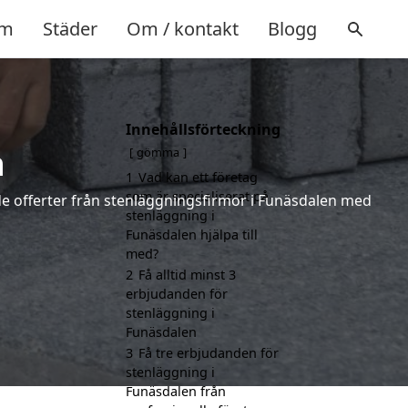
m
Städer
Om / kontakt
Blogg
Innehållsförteckning
n
gömma
1
Vad kan ett företag
som är specialiserat på
nde offerter från stenläggningsfirmor i Funäsdalen med
stenläggning i
Funäsdalen hjälpa till
med?
2
Få alltid minst 3
erbjudanden för
stenläggning i
Funäsdalen
3
Få tre erbjudanden för
stenläggning i
Funäsdalen från