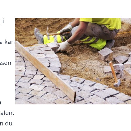
 i
ta kan
ssen
t
m
dalen.
an du