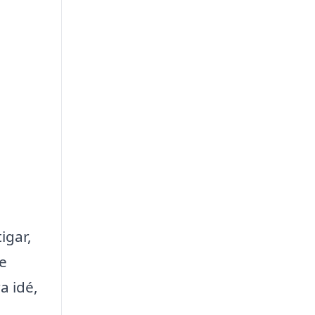
igar,
re
a idé,