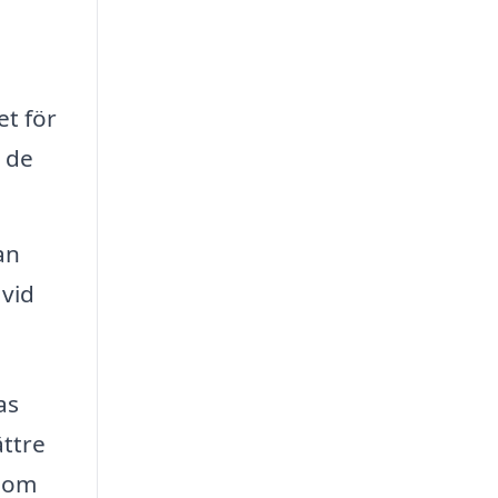
t för
r de
an
 vid
as
ättre
r om