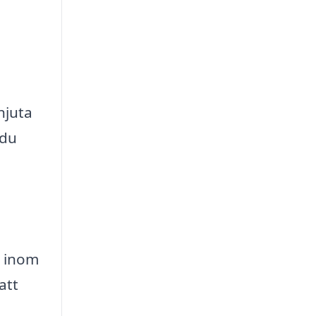
njuta
 du
s inom
att