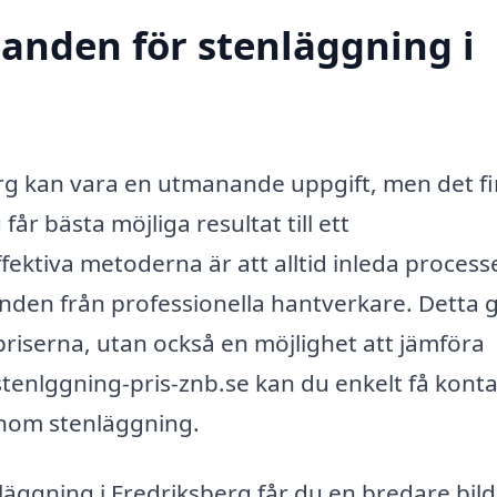
danden för stenläggning i
erg kan vara en utmanande uppgift, men det f
får bästa möjliga resultat till ett
fektiva metoderna är att alltid inleda process
anden från professionella hantverkare. Detta 
riserna, utan också en möjlighet att jämföra
-stenlggning-pris-znb.se kan du enkelt få kont
inom stenläggning.
äggning i Fredriksberg får du en bredare bild