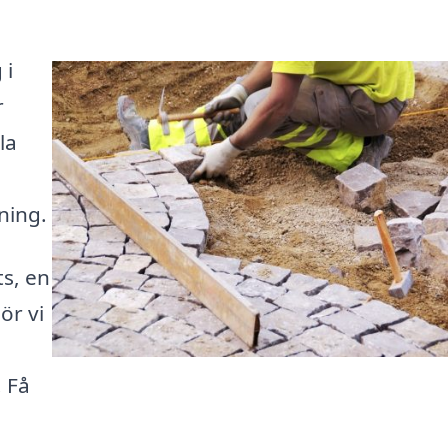
 i
r
la
ning.
s, en
ör vi
h
. Få