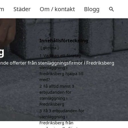
m
Städer
Om / kontakt
Blogg
Innehållsförteckning
g
gömma
1
Vad kan ett företag
som är specialiserat på
dande offerter från stenläggningsfirmor i Fredriksberg
stenläggning i
Fredriksberg hjälpa till
med?
2
Få alltid minst 3
erbjudanden för
stenläggning i
Fredriksberg
3
Få 3 erbjudanden för
stenläggning i
Fredriksberg från