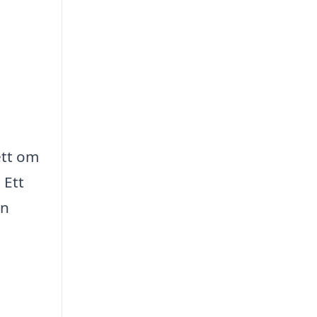
ett om
 Ett
an