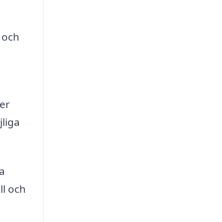
t
 och
ter
jliga
a
ll och