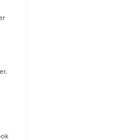
er
er.
ook