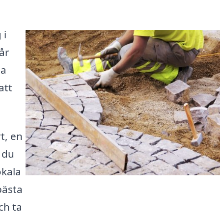
 i
år
ta
att
t, en
 du
okala
bästa
ch ta