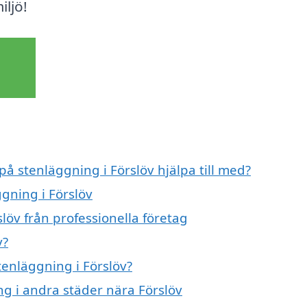
ljö!
på stenläggning i Förslöv hjälpa till med?
ggning i Förslöv
löv från professionella företag
v?
tenläggning i Förslöv?
ng i andra städer nära Förslöv