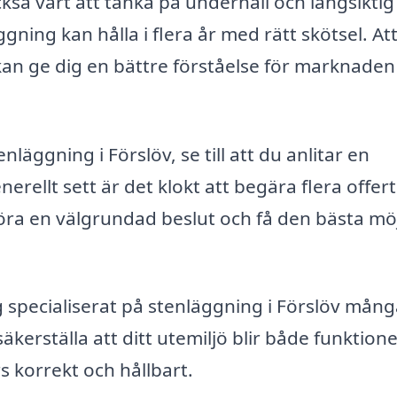
så värt att tänka på underhåll och långsiktig
ggning kan hålla i flera år med rätt skötsel. At
kan ge dig en bättre förståelse för marknaden
nläggning i Förslöv, se till att du anlitar en
nerellt sett är det klokt att begära flera offer
öra en välgrundad beslut och få den bästa mö
 specialiserat på stenläggning i Förslöv mång
äkerställa att ditt utemiljö blir både funktione
rs korrekt och hållbart.