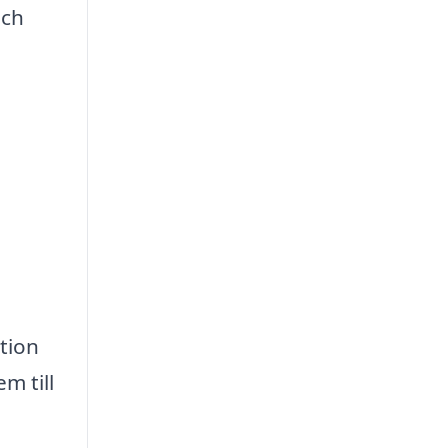
och
n
tion
m till