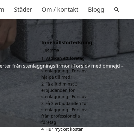
m
Städer
Om / kontakt
Blogg
Innehållsförteckning
gömma
1
Vad kan ett företag
som är specialiserat på
fferter från stenläggningsfirmor i Förslöv med omnejd –
stenläggning i Förslöv
hjälpa till med?
2
Få alltid minst 3
erbjudanden för
stenläggning i Förslöv
3
Få 3 erbjudanden för
stenläggning i Förslöv
från professionella
företag
4
Hur mycket kostar