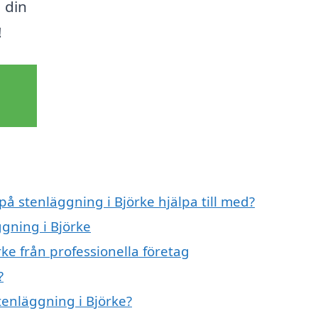
a din
!
på stenläggning i Björke hjälpa till med?
ggning i Björke
ke från professionella företag
?
tenläggning i Björke?