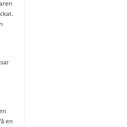
faren
yckat.
en
ssar
r
 en
få en