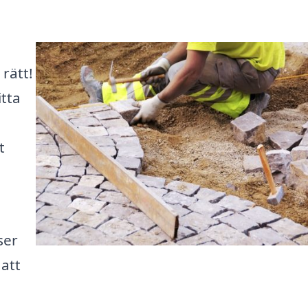
rätt!
itta
t
ser
 att