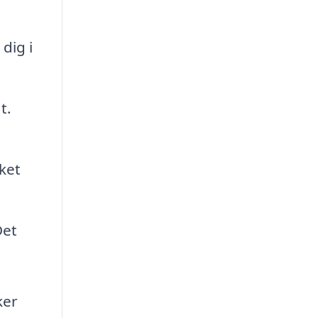
dig i
t.
ket
Det
ker