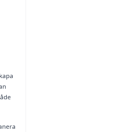
skapa
tan
både
lanera