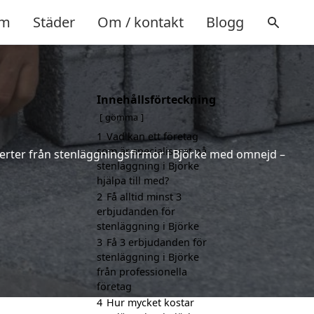
m
Städer
Om / kontakt
Blogg
Innehållsförteckning
gömma
1
Vad kan ett företag
som är specialiserat på
fferter från stenläggningsfirmor i Björke med omnejd –
stenläggning i Björke
hjälpa till med?
2
Få alltid minst 3
erbjudanden för
stenläggning i Björke
3
Få 3 erbjudanden för
stenläggning i Björke
från professionella
företag
4
Hur mycket kostar