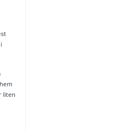
est
i
å
t hem
 liten