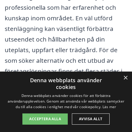
professionella som har erfarenhet och
kunskap inom området. En väl utförd
stenläggning kan väsentligt förbättra
utseendet och hållbarheten på din
uteplats, uppfart eller trädgård. För de
som söker alternativ och ett utbud av
företagslösningar finns det flera städer i
×
Denna webbplats använder
närheten av Axvall där du kan hitta
cookies
kvalificerade fackmän.
Denna webbplats använder cookies för att förbättra
användarupplevelsen. Genom att använda vår webbplats samtycker
du till alla cookies i enlighet med vår cookiepolicy.
Läs mer
Överväg att leta efter
ACCEPTERA ALLA
AVVISA ALLT
stenläggningstjänster i följande