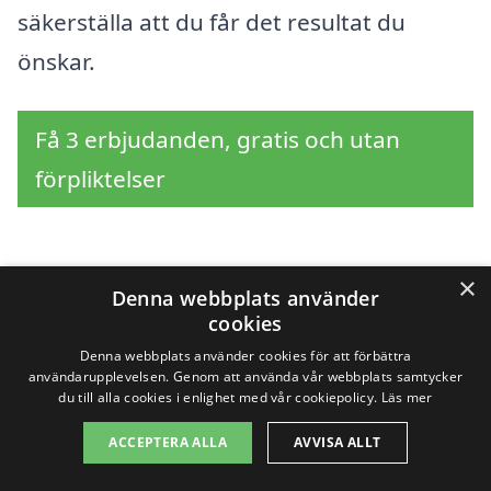
säkerställa att du får det resultat du
önskar.
Få 3 erbjudanden, gratis och utan
förpliktelser
×
Sök efter en
Denna webbplats använder
cookies
professionell för
Denna webbplats använder cookies för att förbättra
användarupplevelsen. Genom att använda vår webbplats samtycker
stenläggning i andra
du till alla cookies i enlighet med vår cookiepolicy.
Läs mer
städer nära Töreboda
ACCEPTERA ALLA
AVVISA ALLT