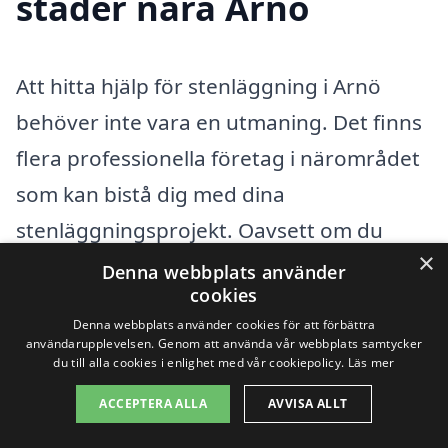
städer nära Arnö
Att hitta hjälp för stenläggning i Arnö
behöver inte vara en utmaning. Det finns
flera professionella företag i närområdet
som kan bistå dig med dina
stenläggningsprojekt. Oavsett om du
×
planerar att lägga en ny uppfart, en altan
Denna webbplats använder
cookies
eller en gångväg, så finns det erfarna
Denna webbplats använder cookies för att förbättra
hantverkare som kan hjälpa dig att
användarupplevelsen. Genom att använda vår webbplats samtycker
du till alla cookies i enlighet med vår cookiepolicy.
Läs mer
förverkliga dina visioner.
ACCEPTERA ALLA
AVVISA ALLT
När du letar efter företag för