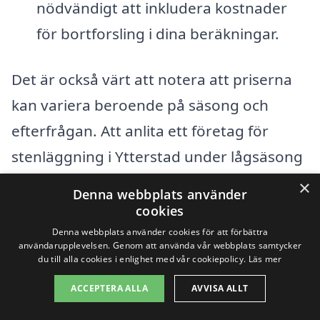
nödvändigt att inkludera kostnader
för bortforsling i dina beräkningar.
Det är också värt att notera att priserna
kan variera beroende på säsong och
efterfrågan. Att anlita ett företag för
stenläggning i Ytterstad under lågsäsong
kan ibland leda till lägre priser. För att få
×
Denna webbplats använder
en exakt kostnadsuppskattning är det en
cookies
bra idé att be om offerter från olika
Denna webbplats använder cookies för att förbättra
användarupplevelsen. Genom att använda vår webbplats samtycker
företag. Det gör det möjligt för dig att
du till alla cookies i enlighet med vår cookiepolicy.
Läs mer
jämföra priser och tjänster, vilket kan
ACCEPTERA ALLA
AVVISA ALLT
hjälpa dig hitta det bästa alternativet för