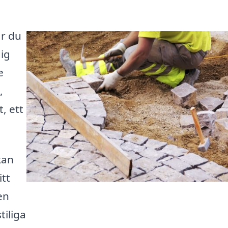
ar du
dig
e
,
, ett
kan
itt
en
tiliga