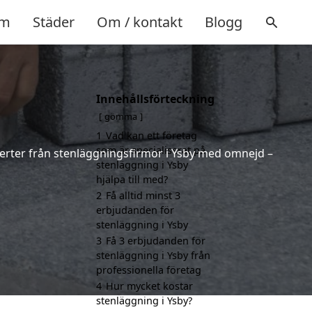
m
Städer
Om / kontakt
Blogg
Innehållsförteckning
gömma
1
Vad kan ett företag
som är specialiserat på
fferter från stenläggningsfirmor i Ysby med omnejd –
stenläggning i Ysby
hjälpa till med?
2
Få alltid minst 3
erbjudanden för
stenläggning i Ysby
3
Få 3 erbjudanden för
stenläggning i Ysby från
professionella företag
4
Hur mycket kostar
stenläggning i Ysby?