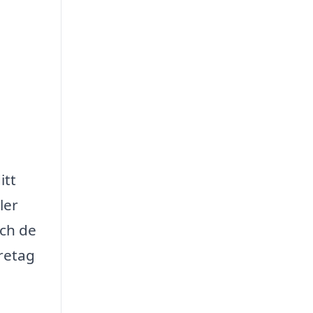
itt
ler
och de
öretag