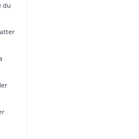
e du
atter
a
ler
er