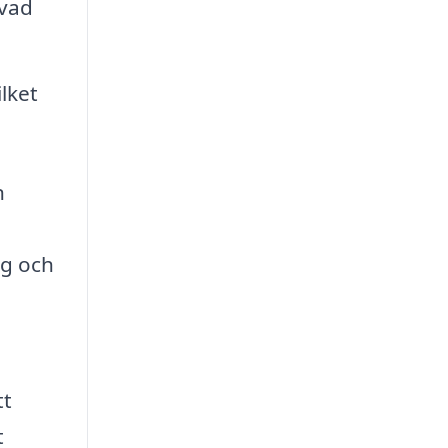
 vad
lket
n
ng och
tt
t