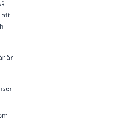
så
 att
ch
är är
nser
som