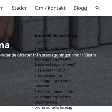
m
Städer
Om / kontakt
Blogg
Innehållsförteckning
rna
gömma
1
Vad kan ett företag
som är specialiserat på
 bindande offerter från stenläggningsfirmor i Västra
stenläggning i Västra
Bodarna hjälpa till med?
2
Få alltid minst 3
erbjudanden för
stenläggning i Västra
Bodarna
3
Få 3 erbjudanden för
stenläggning i Västra
Bodarna från
professionella företag