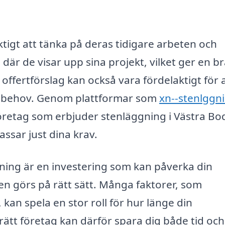
ktigt att tänka på deras tidigare arbeten och
där de visar upp sina projekt, vilket ger en b
era offertförslag kan också vara fördelaktigt för 
fika behov. Genom plattformar som
xn--stenlggn
företag som erbjuder stenläggning i Västra B
ssar just dina krav.
gning är en investering som kan påverka din
den görs på rätt sätt. Många faktorer, som
, kan spela en stor roll för hur länge din
rätt företag kan därför spara dig både tid och