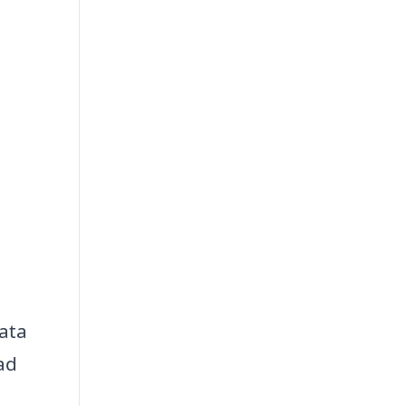
ata
ad