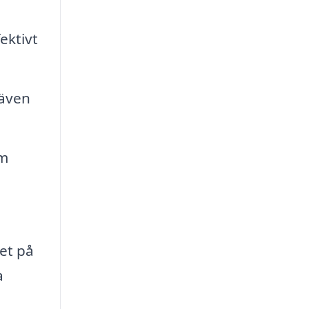
ektivt
 även
om
det på
a