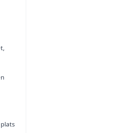
t,
en
 plats