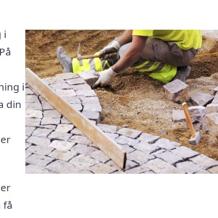
 i
 På
a
ning i
a din
ter
ter
 få