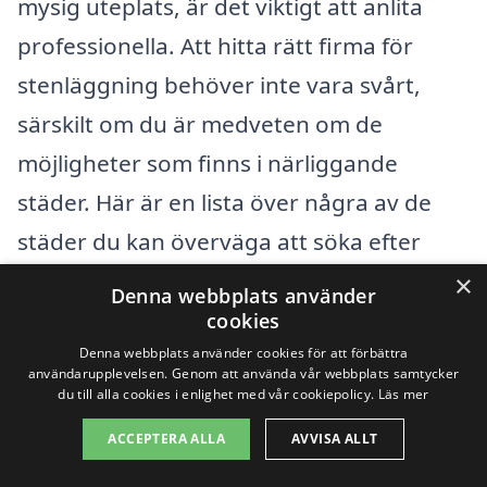
mysig uteplats, är det viktigt att anlita
professionella. Att hitta rätt firma för
stenläggning behöver inte vara svårt,
särskilt om du är medveten om de
möjligheter som finns i närliggande
städer. Här är en lista över några av de
städer du kan överväga att söka efter
hjälp inom:
×
Denna webbplats använder
cookies
Helsingborg
Denna webbplats använder cookies för att förbättra
användarupplevelsen. Genom att använda vår webbplats samtycker
du till alla cookies i enlighet med vår cookiepolicy.
Läs mer
Ängelholm
ACCEPTERA ALLA
AVVISA ALLT
Råå