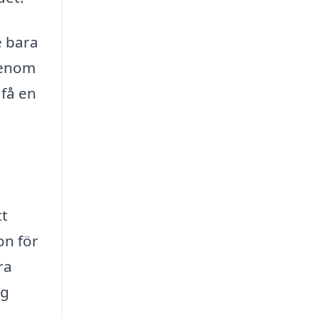
e bara
genom
 få en
d
tt
on för
ra
ig