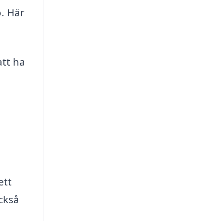
ö. Här
att ha
ett
ckså