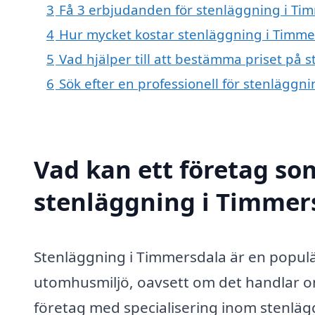
3
Få 3 erbjudanden för stenläggning i Tim
4
Hur mycket kostar stenläggning i Timme
5
Vad hjälper till att bestämma priset på 
6
Sök efter en professionell för stenläggn
Vad kan ett företag som
stenläggning i Timmers
Stenläggning i Timmersdala är en populär
utomhusmiljö, oavsett om det handlar om
företag med specialisering inom stenläg