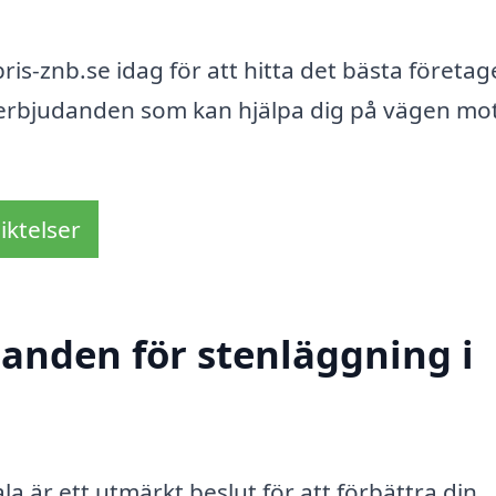
is-znb.se idag för att hitta det bästa företag
 erbjudanden som kan hjälpa dig på vägen mot
iktelser
danden för stenläggning i
a är ett utmärkt beslut för att förbättra din