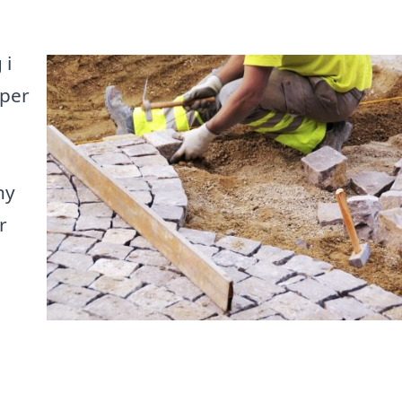
 i
lper
ny
r