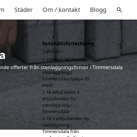
m
Städer
Om / kontakt
Blogg
Innehållsförteckning
a
gömma
1
Vad kan ett företag
som är specialiserat på
dande offerter från stenläggningsfirmor i Timmersdala
stenläggning i
Timmersdala hjälpa till
med?
2
Få alltid minst 3
erbjudanden för
stenläggning i
Timmersdala
3
Få 3 erbjudanden för
stenläggning i
Timmersdala från