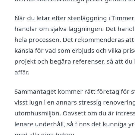
När du letar efter stenläggning i Timmers
handlar om själva läggningen. Det handl
hela processen. Det rekommenderas att du
känsla för vad som erbjuds och vilka prise
projekt och begära referenser, så att du
affär.
Sammantaget kommer rätt företag för st
visst lugn i en annars stressig renoverings
utomhusmiljön. Oavsett om du är intresse
lenare underhåll, så finns det kunniga 
med alla dina behov.