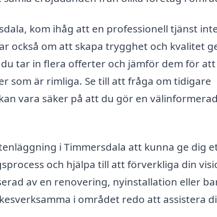
dala, kom ihåg att en professionell tjänst int
ar också om att skapa trygghet och kvalitet 
 tar in flera offerter och jämför dem för att
r som är rimliga. Se till att fråga om tidigare
 kan vara säker på att du gör en välinformera
enläggning i Timmersdala att kunna ge dig e
process och hjälpa till att förverkliga din visi
rad av en renovering, nyinstallation eller ba
yrkesverksamma i området redo att assistera d