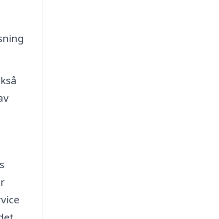
sning
ckså
av
s
år
rvice
det.