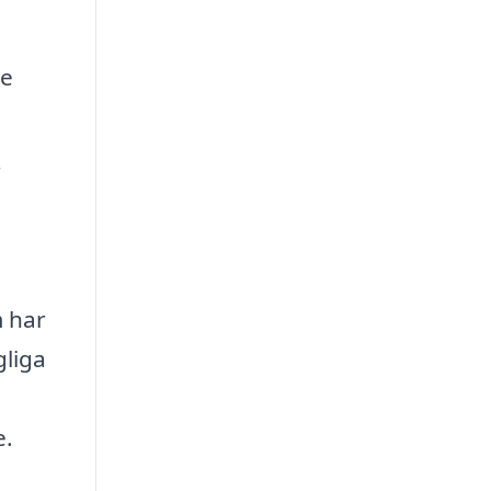
je
r
m har
gliga
e.