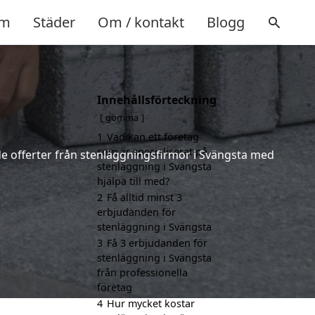
m
Städer
Om / kontakt
Blogg
Innehållsförteckning
gömma
1
Vad kan ett företag
som är specialiserat på
nde offerter från stenläggningsfirmor i Svängsta med
stenläggning i Svängsta
hjälpa till med?
2
Få alltid minst 3
erbjudanden för
stenläggning i Svängsta
3
Få 3 erbjudanden för
stenläggning i Svängsta
från professionella
företag
4
Hur mycket kostar