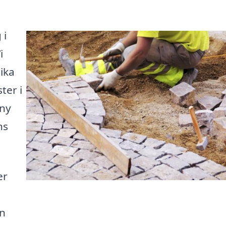
 i
i
lika
ter i
 ny
ns
er
en