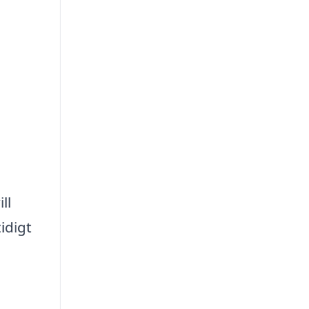
ll
idigt