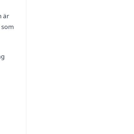
m är
a som
ng