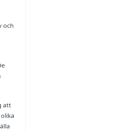
v och
De
h
 att
olika
älla