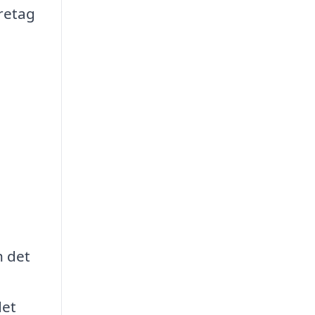
öretag
h det
det