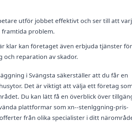
tare utför jobbet effektivt och ser till att var
ka framtida problem.
r klar kan företaget även erbjuda tjänster fö
g och reparation av skador.
nläggning i Svängsta säkerställer att du får en
usytor. Det är viktigt att välja ett företag so
det. Du kan lätt få en överblick över tillgän
vända plattformar som xn--stenlggning-pris-
fferter från olika specialister i ditt närområd