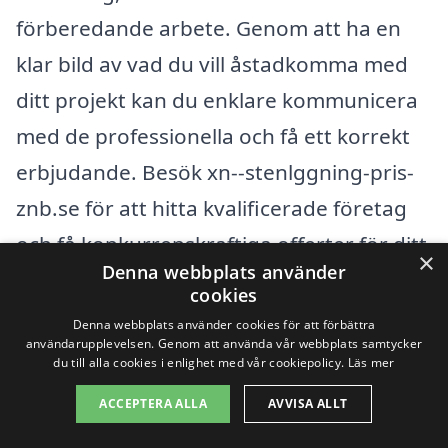
förberedande arbete. Genom att ha en
klar bild av vad du vill åstadkomma med
ditt projekt kan du enklare kommunicera
med de professionella och få ett korrekt
erbjudande. Besök xn--stenlggning-pris-
znb.se för att hitta kvalificerade företag
och få konkurrenskraftiga offerter för ditt
×
Denna webbplats använder
projekt i Strålsnäs.
cookies
Denna webbplats använder cookies för att förbättra
användarupplevelsen. Genom att använda vår webbplats samtycker
Få 3 erbjudanden, gratis och utan
du till alla cookies i enlighet med vår cookiepolicy.
Läs mer
förpliktelser
ACCEPTERA ALLA
AVVISA ALLT