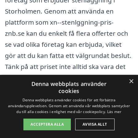
företag som erbjuder stenläggning i
Storholmen. Genom att använda en
plattform som xn--stenlggning-pris-
znb.se kan du enkelt få flera offerter och
se vad olika företag kan erbjuda, vilket
gör att du kan fatta ett välgrundat beslut.
Tänk på att priset inte alltid ska vara det
enda kriteriet; kvaliteten på arbetet och
×
Denna webbplats använder
företagets rykte är minst lika viktiga
cookies
faktorer att överväga.
Denna webbplats använder cookies för att förbättra
användarupplevelsen. Genom att använda vår webbplats samtycker
du till alla cookies i enlighet med vår cookiepolicy.
Läs mer
Få 3 erbjudanden, gratis och utan
ACCEPTERA ALLA
AVVISA ALLT
förpliktelser