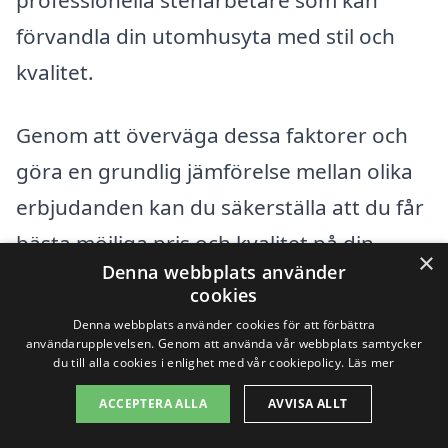
förvandla din utomhusyta med stil och
kvalitet.
Genom att överväga dessa faktorer och
göra en grundlig jämförelse mellan olika
erbjudanden kan du säkerställa att du får
bästa möjliga pris och kvalitet på din
×
Denna webbplats använder
stenläggning i Storebro. Tveka inte att
cookies
kontakta flera företag för att diskutera
Denna webbplats använder cookies för att förbättra
användarupplevelsen. Genom att använda vår webbplats samtycker
dina behov och få skräddarsydda
du till alla cookies i enlighet med vår cookiepolicy.
Läs mer
lösningar som passar just din situation.
ACCEPTERA ALLA
AVVISA ALLT